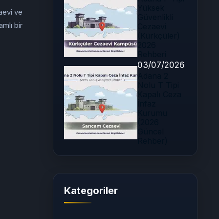
Yüksek
aevi ve
Güvenlikli
mlı bir
Cezaevi
(Kürkçüler)
2026
Rehberi
03/07/2026
Adana 2
Nolu T Tipi
Kapalı Ceza
İnfaz
Kurumu
(2026
Güncel
Rehber)
Kategoriler