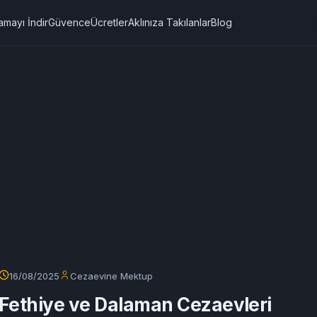
amayı İndir
Güvence
Ücretler
Aklınıza Takılanlar
Blog
16/08/2025
Cezaevine Mektup
Fethiye ve Dalaman Cezaevleri