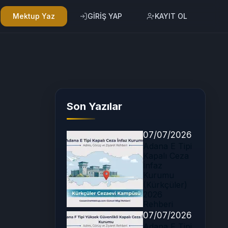
Mektup Yaz
GİRİŞ YAP
KAYIT OL
Son Yazılar
07/07/2026
Adana E Tipi
Kapalı Ceza
İnfaz
Kurumu
(Kürkçüler)
2026
Rehberi
07/07/2026
Adana F Tipi