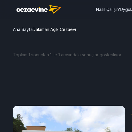
Nasıl Çalışır?
Uygul
Ana Sayfa
Dalaman Açık Cezaevi
Toplam 1 sonuçtan 1 ile 1 arasındaki sonuçlar gösteriliyor