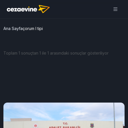
Ana Sayfa
çorum l tipi
Toplam 1 sonuçtan 1 ile 1 arasındaki sonuçlar gösteriliyor