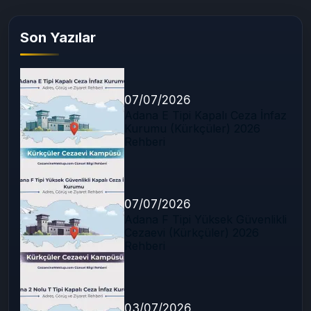
Son Yazılar
07/07/2026
Adana E Tipi Kapalı Ceza İnfaz
Kurumu (Kürkçüler) 2026
Rehberi
07/07/2026
Adana F Tipi Yüksek Güvenlikli
Cezaevi (Kürkçüler) 2026
Rehberi
03/07/2026