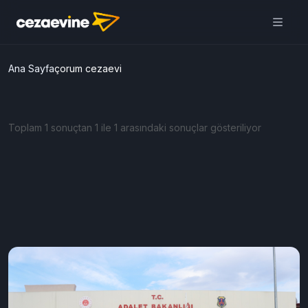
Ana Sayfa
çorum cezaevi
Toplam 1 sonuçtan 1 ile 1 arasındaki sonuçlar gösteriliyor