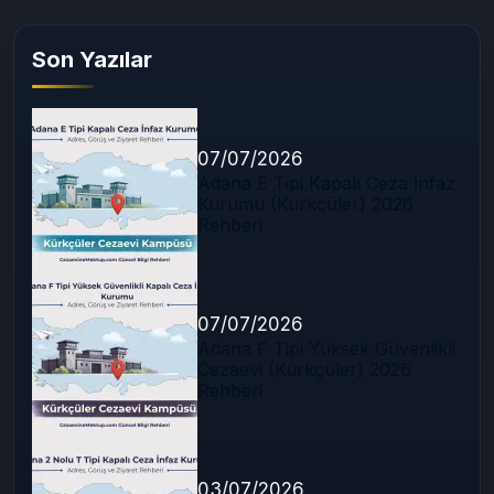
Son Yazılar
07/07/2026
Adana E Tipi Kapalı Ceza İnfaz
Kurumu (Kürkçüler) 2026
Rehberi
07/07/2026
Adana F Tipi Yüksek Güvenlikli
Cezaevi (Kürkçüler) 2026
Rehberi
03/07/2026