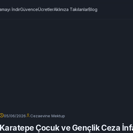
amayı İndir
Güvence
Ücretler
Aklınıza Takılanlar
Blog
05/06/2026
Cezaevine Mektup
Karatepe Çocuk ve Gençlik Ceza İnf