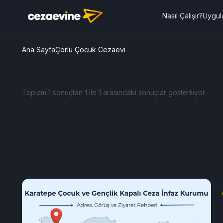
Nasıl Çalışır?
Uygul
Ana Sayfa
Çorlu Çocuk Cezaevi
Toplam 1 sonuçtan 1 ile 1 arasındaki sonuçlar gösteriliyor