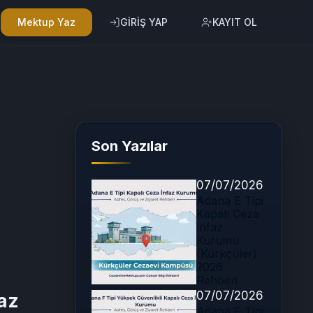
Mektup Yaz
GİRİŞ YAP
KAYIT OL
Son Yazılar
07/07/2026
Adana E Tipi
Kapalı Ceza
İnfaz
Kurumu
(Kürkçüler)
2026
Rehberi
07/07/2026
az
Adana F Tipi