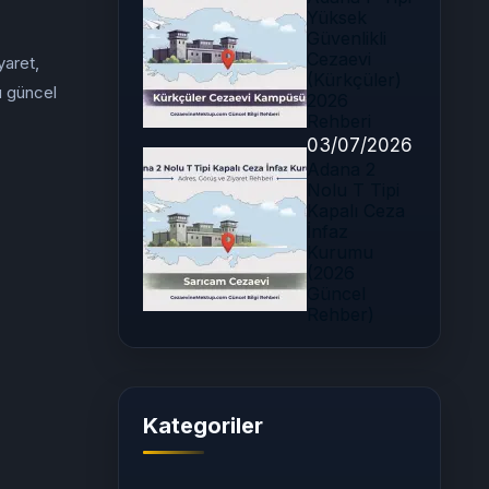
Yüksek
Güvenlikli
Cezaevi
yaret,
(Kürkçüler)
u güncel
2026
Rehberi
03/07/2026
Adana 2
Nolu T Tipi
Kapalı Ceza
İnfaz
Kurumu
(2026
Güncel
Rehber)
Kategoriler