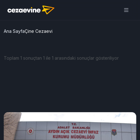
Ana Sayfa
Çine Cezaevi
Toplam 1 sonuçtan 1 ile 1 arasındaki sonuçlar gösteriliyor