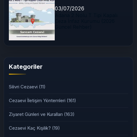
03/07/2026
Adana 2 Nolu T Tipi Kapalı
Ceza İnfaz Kurumu (2026
Güncel Rehber)
Kategoriler
Silivri Cezaevi
(11)
Cezaevi İletişim Yöntemleri
(161)
Ziyaret Günleri ve Kuralları
(163)
Cezaevi Kaç Kişilik?
(19)