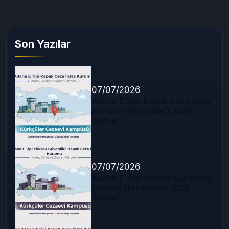
Son Yazılar
07/07/2026
Adana E Tipi Kapalı Ceza İnfaz
Kurumu (Kürkçüler) 2026
Rehberi
07/07/2026
Adana F Tipi Yüksek Güvenlikli
Cezaevi (Kürkçüler) 2026
Rehberi