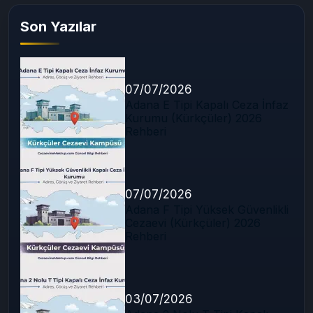
Son Yazılar
07/07/2026
Adana E Tipi Kapalı Ceza İnfaz
Kurumu (Kürkçüler) 2026
Rehberi
07/07/2026
Adana F Tipi Yüksek Güvenlikli
Cezaevi (Kürkçüler) 2026
Rehberi