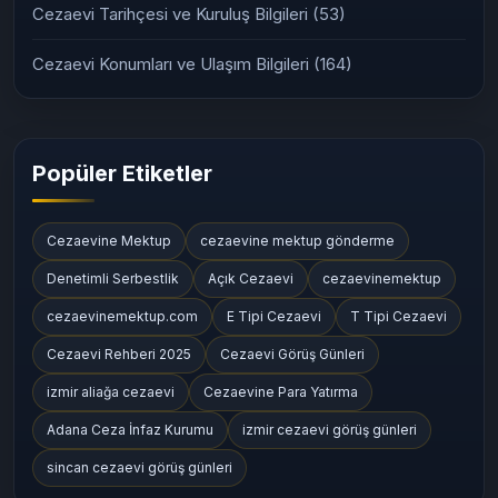
Cezaevi Kaç Kişilik?
(19)
Cezaevi Yapıları ve Koğuş Sistemleri
(133)
Cezaevi Tarihçesi ve Kuruluş Bilgileri
(53)
Cezaevi Konumları ve Ulaşım Bilgileri
(164)
Popüler Etiketler
Cezaevine Mektup
cezaevine mektup gönderme
Denetimli Serbestlik
Açık Cezaevi
cezaevinemektup
cezaevinemektup.com
E Tipi Cezaevi
T Tipi Cezaevi
Cezaevi Rehberi 2025
Cezaevi Görüş Günleri