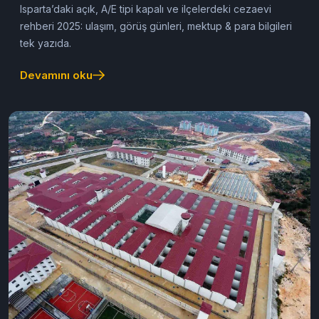
19/07/2025
Cezaevine Mektup
Isparta Cezaevleri
Isparta’daki açık, A/E tipi kapalı ve ilçelerdeki cezaevi
rehberi 2025: ulaşım, görüş günleri, mektup & para bilgileri
tek yazıda.
Devamını oku