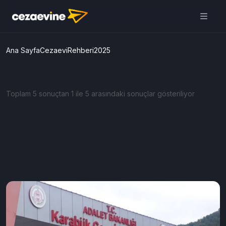
Cezaevine Mektup | Online
Mektup Yazdır ve Cezaevine
Gönder
Aç
Daha iyi deneyim için
uygulamamızı kullanın
ÜCRETSİZ
Ana Sayfa
CezaeviRehberi2025
Toplam 5 sonuçtan 1 ile 5 arasındaki sonuçlar gösteriliyor