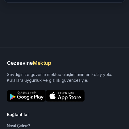
izmir aliağa cezaevi
Cezaevine Para Yatırma
Adana Ceza İnfaz Kurumu
izmir cezaevi görüş günleri
sincan cezaevi görüş günleri
Cezaevine
Mektup
Sevdiğinize güvenle mektup ulaştırmanın en kolay yolu.
Kurallara uygunluk ve gizlilik güvencesiyle.