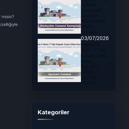
Yüksek
Güvenlikli
Cezaevi
 misin?
(Kürkçüler)
elliğiyle
2026
Rehberi
03/07/2026
Adana 2
Nolu T Tipi
Kapalı Ceza
İnfaz
Kurumu
(2026
Güncel
Rehber)
Kategoriler