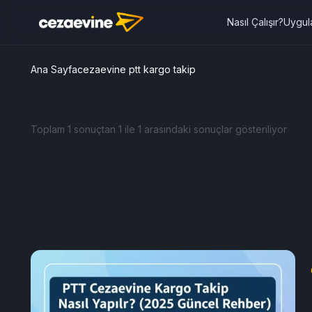
Nasıl Çalışır?
Uygul
Ana Sayfa
cezaevine ptt kargo takip
Toplam 1 sonuçtan 1 ile 1 arasındaki sonuçlar gösteriliyor