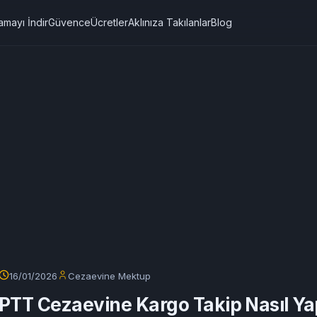
amayı İndir
Güvence
Ücretler
Aklınıza Takılanlar
Blog
16/01/2026
Cezaevine Mektup
PTT Cezaevine Kargo Takip Nasıl Yap