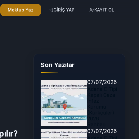
Mektup Yaz
GİRİŞ YAP
KAYIT OL
Son Yazılar
07/07/2026
Adana E Tipi
Kapalı Ceza
İnfaz
Kurumu
(Kürkçüler)
2026
Rehberi
07/07/2026
ılır?
Adana F Tipi