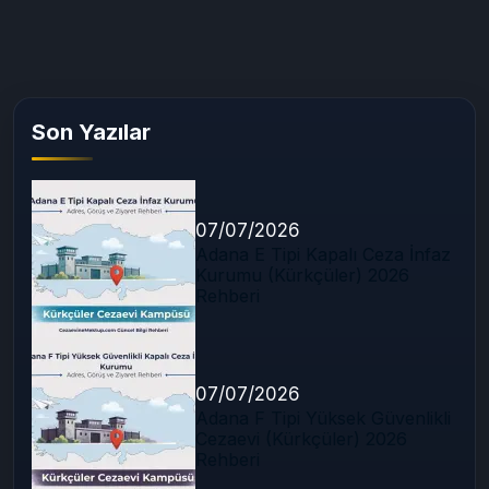
Son Yazılar
07/07/2026
Adana E Tipi Kapalı Ceza İnfaz
Kurumu (Kürkçüler) 2026
Rehberi
07/07/2026
Adana F Tipi Yüksek Güvenlikli
Cezaevi (Kürkçüler) 2026
Rehberi