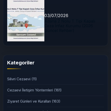
03/07/2026
Adana 2 Nolu T Tipi Kapalı
Ceza İnfaz Kurumu (2026
Güncel Rehber)
Kategoriler
Silivri Cezaevi
(11)
Cezaevi İletişim Yöntemleri
(161)
Ziyaret Günleri ve Kuralları
(163)