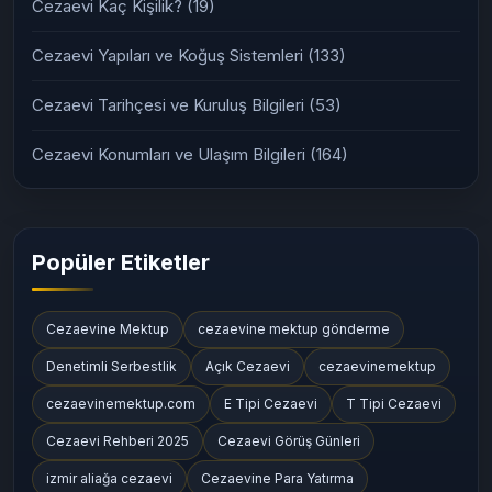
Cezaevi Kaç Kişilik?
(19)
Cezaevi Yapıları ve Koğuş Sistemleri
(133)
Cezaevi Tarihçesi ve Kuruluş Bilgileri
(53)
Cezaevi Konumları ve Ulaşım Bilgileri
(164)
Popüler Etiketler
Cezaevine Mektup
cezaevine mektup gönderme
Denetimli Serbestlik
Açık Cezaevi
cezaevinemektup
cezaevinemektup.com
E Tipi Cezaevi
T Tipi Cezaevi
Cezaevi Rehberi 2025
Cezaevi Görüş Günleri
izmir aliağa cezaevi
Cezaevine Para Yatırma