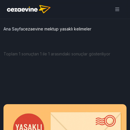
Ana Sayfa
cezaevine mektup yasaklı kelimeler
Toplam 1 sonuçtan 1 ile 1 arasındaki sonuçlar gösteriliyor