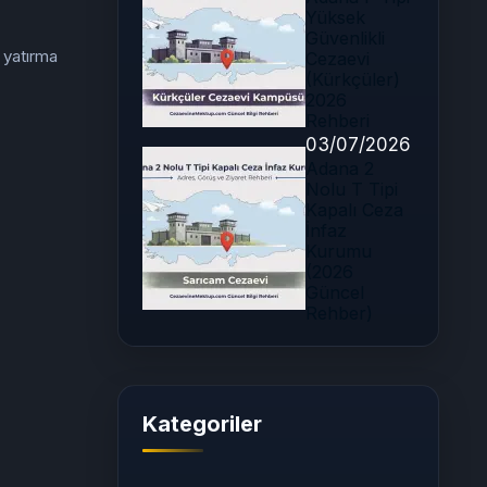
Yüksek
Güvenlikli
a yatırma
Cezaevi
(Kürkçüler)
2026
Rehberi
03/07/2026
Adana 2
Nolu T Tipi
Kapalı Ceza
İnfaz
Kurumu
(2026
Güncel
Rehber)
Kategoriler