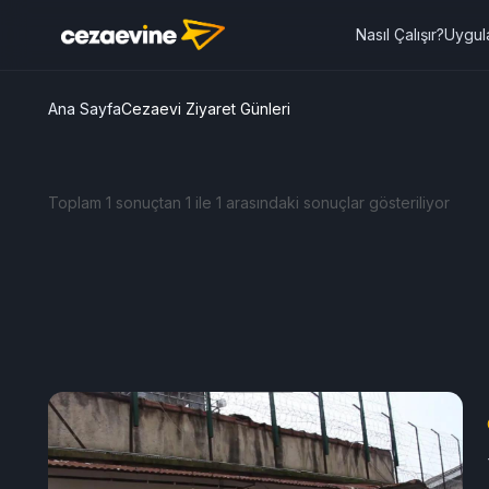
Nasıl Çalışır?
Uygul
Ana Sayfa
Cezaevi Ziyaret Günleri
Toplam 1 sonuçtan 1 ile 1 arasındaki sonuçlar gösteriliyor