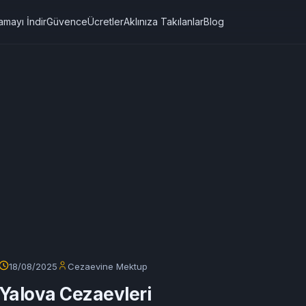
amayı İndir
Güvence
Ücretler
Aklınıza Takılanlar
Blog
18/08/2025
Cezaevine Mektup
Yalova Cezaevleri