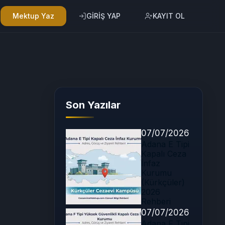
Mektup Yaz
GİRİŞ YAP
KAYIT OL
Son Yazılar
07/07/2026
Adana E Tipi
Kapalı Ceza
İnfaz
Kurumu
(Kürkçüler)
2026
Rehberi
07/07/2026
Adana F Tipi