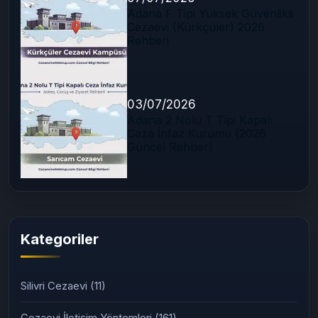
Adana F Tipi Yüksek Güvenlikli
Cezaevi (Kürkçüler) 2026
Rehberi
03/07/2026
Adana 2 Nolu T Tipi Kapalı
Ceza İnfaz Kurumu (2026
Güncel Rehber)
Kategoriler
Silivri Cezaevi
(11)
Cezaevi İletişim Yöntemleri
(161)