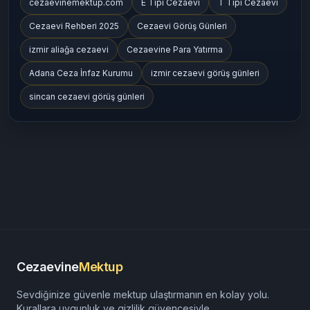
cezaevinemektup.com
E Tipi Cezaevi
T Tipi Cezaevi
Cezaevi Rehberi 2025
Cezaevi Görüş Günleri
izmir aliağa cezaevi
Cezaevine Para Yatırma
Adana Ceza İnfaz Kurumu
izmir cezaevi görüş günleri
sincan cezaevi görüş günleri
Cezaevine
Mektup
Sevdiğinize güvenle mektup ulaştırmanın en kolay yolu.
Kurallara uygunluk ve gizlilik güvencesiyle.