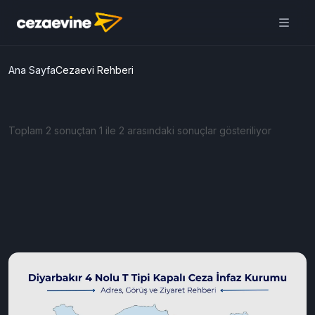
Ana Sayfa
Cezaevi Rehberi
Toplam 2 sonuçtan 1 ile 2 arasındaki sonuçlar gösteriliyor