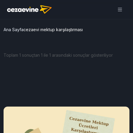
Ana Sayfa
cezaevi mektup karşılaştırması
Toplam 1 sonuçtan 1 ile 1 arasındaki sonuçlar gösteriliyor