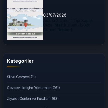
03/07/2026
Adana 2 Nolu T Tipi Kapalı
Ceza İnfaz Kurumu (2026
Güncel Rehber)
Kategoriler
Silivri Cezaevi
(11)
Cezaevi İletişim Yöntemleri
(161)
Ziyaret Günleri ve Kuralları
(163)