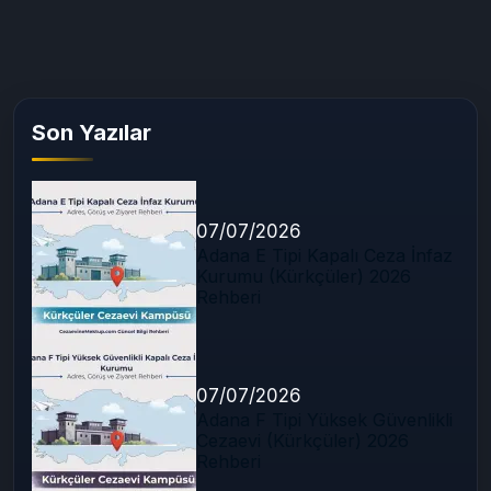
Son Yazılar
07/07/2026
Adana E Tipi Kapalı Ceza İnfaz
Kurumu (Kürkçüler) 2026
Rehberi
07/07/2026
Adana F Tipi Yüksek Güvenlikli
Cezaevi (Kürkçüler) 2026
Rehberi