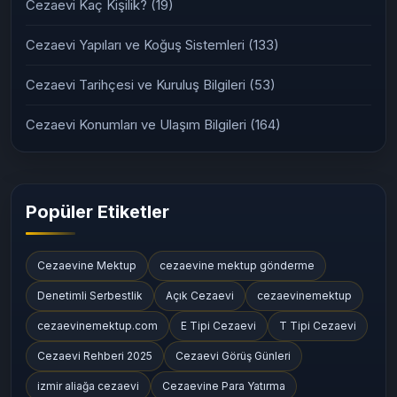
Cezaevi Kaç Kişilik?
(19)
Cezaevi Yapıları ve Koğuş Sistemleri
(133)
Cezaevi Tarihçesi ve Kuruluş Bilgileri
(53)
Cezaevi Konumları ve Ulaşım Bilgileri
(164)
Popüler Etiketler
Cezaevine Mektup
cezaevine mektup gönderme
Denetimli Serbestlik
Açık Cezaevi
cezaevinemektup
cezaevinemektup.com
E Tipi Cezaevi
T Tipi Cezaevi
Cezaevi Rehberi 2025
Cezaevi Görüş Günleri
izmir aliağa cezaevi
Cezaevine Para Yatırma