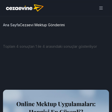
Cezaevine Mektup | Online
Mektup Yazdır ve Cezaevine
Gönder
Aç
Daha iyi deneyim için
uygulamamızı kullanın
ÜCRETSİZ
Ana Sayfa
Cezaevi Mektup Gönderimi
Toplam 4 sonuçtan 1 ile 4 arasındaki sonuçlar gösteriliyor