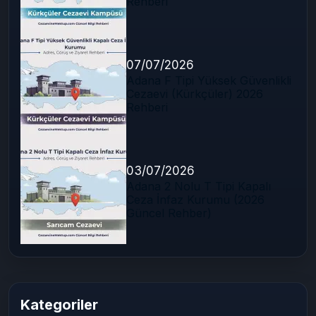
07/07/2026
Adana E Tipi Kapalı Ceza İnfaz
Kurumu (Kürkçüler) 2026
Rehberi
07/07/2026
Adana F Tipi Yüksek Güvenlikli
Cezaevi (Kürkçüler) 2026
Rehberi
03/07/2026
Adana 2 Nolu T Tipi Kapalı
Ceza İnfaz Kurumu (2026
Güncel Rehber)