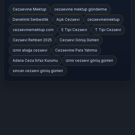
Popüler Etiketler
Cezaevine Mektup
cezaevine mektup gönderme
Denetimli Serbestlik
Açık Cezaevi
cezaevinemektup
cezaevinemektup.com
E Tipi Cezaevi
T Tipi Cezaevi
Cezaevi Rehberi 2025
Cezaevi Görüş Günleri
izmir aliağa cezaevi
Cezaevine Para Yatırma
Adana Ceza İnfaz Kurumu
izmir cezaevi görüş günleri
sincan cezaevi görüş günleri