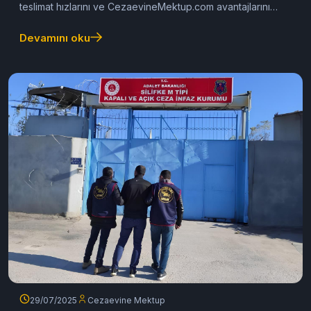
Günde Gider? (2025 Güncel
Teslim Süreleri)
PTT ile cezaevine mektup kaç günde gider? APS,
taahhütlü ve standart gönderi sürelerini, 2025 güncel
teslimat hızlarını ve CezaevineMektup.com avantajlarını
öğrenin.
Devamını oku