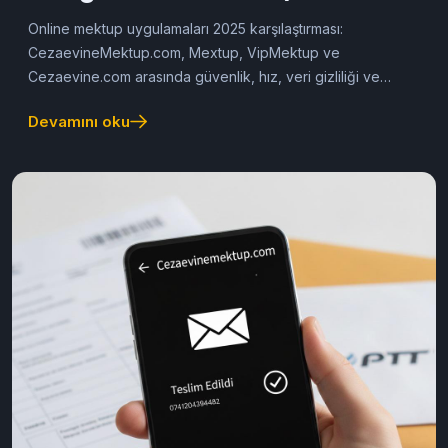
24/12/2025
Cezaevine Mektup
Online Mektup Uygulamaları:
Hangisi En Güvenli? (2025
Güncel Karşılaştırma Rehberi)
Online mektup uygulamaları 2025 karşılaştırması:
CezaevineMektup.com, Mextup, VipMektup ve
Cezaevine.com arasında güvenlik, hız, veri gizliliği ve
kullanıcı memnuniyeti açısından en güvenilir platformu
Devamını oku
keşfedin.