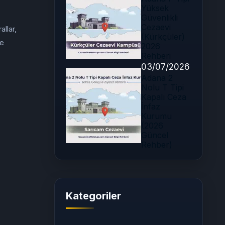
Yüksek
Güvenlikli
Cezaevi
llar,
(Kürkçüler)
le
2026
Rehberi
03/07/2026
Adana 2
Nolu T Tipi
Kapalı Ceza
İnfaz
Kurumu
(2026
Güncel
Rehber)
Kategoriler