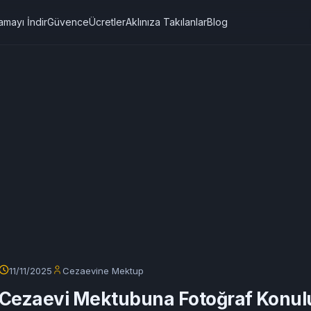
amayı İndir
Güvence
Ücretler
Aklınıza Takılanlar
Blog
11/11/2025
Cezaevine Mektup
Cezaevi Mektubuna Fotoğraf Konul