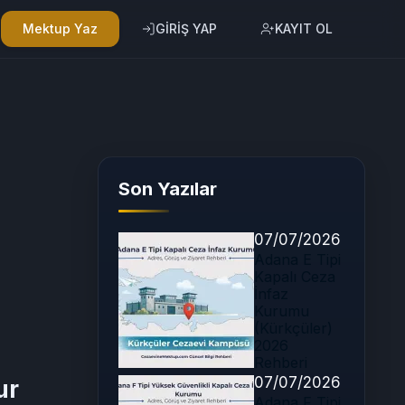
Mektup Yaz
GİRİŞ YAP
KAYIT OL
Son Yazılar
07/07/2026
Adana E Tipi
Kapalı Ceza
İnfaz
Kurumu
(Kürkçüler)
2026
Rehberi
07/07/2026
ur
Adana F Tipi