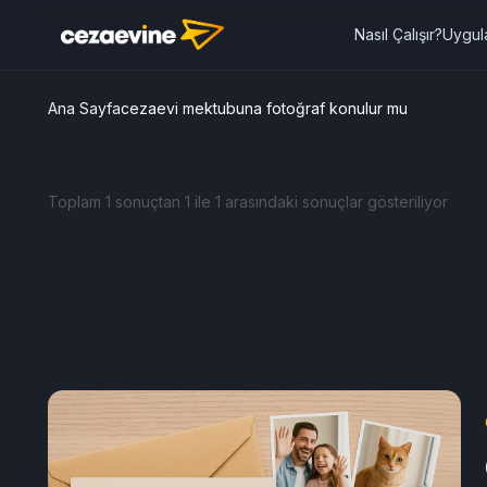
Nasıl Çalışır?
Uygul
Ana Sayfa
cezaevi mektubuna fotoğraf konulur mu
Toplam 1 sonuçtan 1 ile 1 arasındaki sonuçlar gösteriliyor