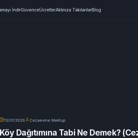
amayı İndir
Güvence
Ücretler
Aklınıza Takılanlar
Blog
13/01/2026
Cezaevine Mektup
Köy Dağıtımına Tabi Ne Demek? (Ce