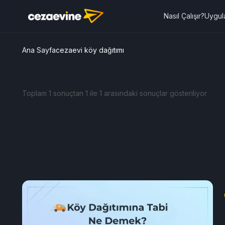
Nasıl Çalışır?
Uygul
Ana Sayfa
cezaevi köy dağıtımı
Toplam 1 sonuçtan 1 ile 1 arasındaki sonuçlar gösteriliyor