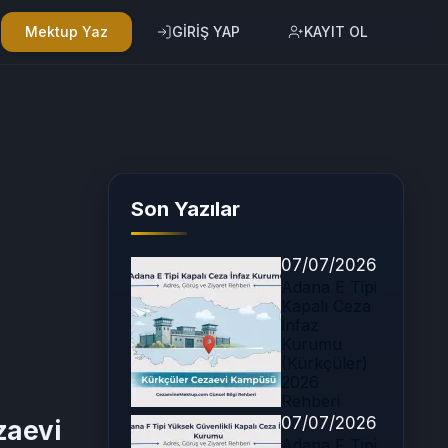
Mektup Yaz
GİRİŞ YAP
KAYIT OL
Son Yazılar
07/07/2026
Adana E Tipi
Kapalı Ceza
İnfaz
Kurumu
(Kürkçüler)
2026
Rehberi
07/07/2026
zaevi
Adana F Tipi