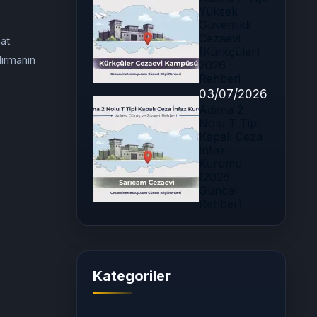
Yüksek
Güvenlikli
Cezaevi
mat
(Kürkçüler)
dırmanın
2026
Rehberi
03/07/2026
Adana 2
Nolu T Tipi
Kapalı Ceza
İnfaz
Kurumu
(2026
Güncel
Rehber)
Kategoriler