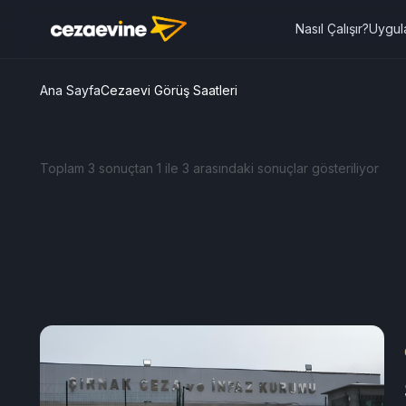
Nasıl Çalışır?
Uygul
Ana Sayfa
Cezaevi Görüş Saatleri
Toplam 3 sonuçtan 1 ile 3 arasındaki sonuçlar gösteriliyor