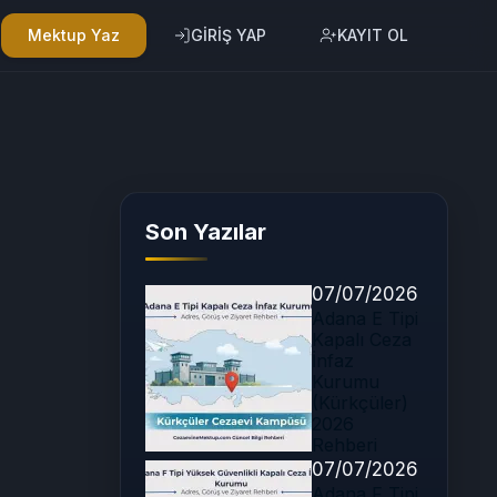
Mektup Yaz
GİRİŞ YAP
KAYIT OL
Son Yazılar
07/07/2026
Adana E Tipi
Kapalı Ceza
İnfaz
Kurumu
(Kürkçüler)
2026
Rehberi
07/07/2026
Adana F Tipi