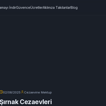
amayı İndir
Güvence
Ücretler
Aklınıza Takılanlar
Blog
02/08/2025
Cezaevine Mektup
Şırnak Cezaevleri