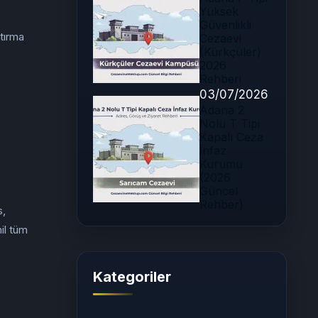
Yüksek
Güvenlikli
atırma
Cezaevi
(Kürkçüler)
2026
Rehberi
03/07/2026
Adana 2
Nolu T Tipi
Kapalı Ceza
İnfaz
Kurumu
(2026
Güncel
Rehber)
s,
il tüm
Kategoriler