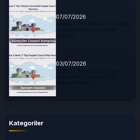
07/07/2026
Adana F Tipi Yüksek Güvenlikli
Cezaevi (Kürkçüler) 2026
Rehberi
03/07/2026
Adana 2 Nolu T Tipi Kapalı
Ceza İnfaz Kurumu (2026
Güncel Rehber)
Kategoriler