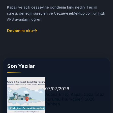
Güncel Rehber)
Kapalı ve açık cezaevine gönderim farkı nedir? Teslim
süresi, denetim süreçleri ve CezaevineMektup.com’un hızlı
APS avantajını öğren.
Devamını oku
Son Yazılar
07/07/2026
Adana E Tipi Kapalı Ceza İnfaz
Kurumu (Kürkçüler) 2026
Rehberi