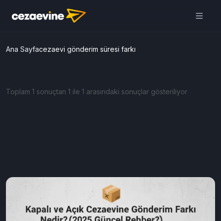
Ana Sayfa
cezaevi gönderim süresi farkı
Toplam 1 sonuçtan 1 ile 1 arasındaki sonuçlar gösteriliyor