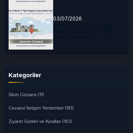
03/07/2026
Adana 2 Nolu T Tipi Kapalı
Ceza İnfaz Kurumu (2026
Güncel Rehber)
Kategoriler
Silivri Cezaevi
(11)
Cezaevi İletişim Yöntemleri
(161)
Ziyaret Günleri ve Kuralları
(163)