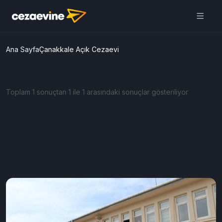
Ana Sayfa
Çanakkale Açık Cezaevi
Toplam 1 sonuçtan 1 ile 1 arasındaki sonuçlar gösteriliyor