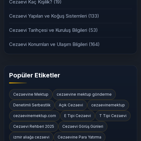
Cezaevi Kaç Kişilik?
(19)
Cezaevi Yapıları ve Koğuş Sistemleri
(133)
Cezaevi Tarihçesi ve Kuruluş Bilgileri
(53)
Cezaevi Konumları ve Ulaşım Bilgileri
(164)
Popüler Etiketler
Cezaevine Mektup
cezaevine mektup gönderme
Denetimli Serbestlik
Açık Cezaevi
cezaevinemektup
cezaevinemektup.com
E Tipi Cezaevi
T Tipi Cezaevi
Cezaevi Rehberi 2025
Cezaevi Görüş Günleri
izmir aliağa cezaevi
Cezaevine Para Yatırma