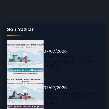
Son Yazılar
07/07/2026
Adana E Tipi Kapalı Ceza İnfaz
Kurumu (Kürkçüler) 2026
Rehberi
07/07/2026
Adana F Tipi Yüksek Güvenlikli
Cezaevi (Kürkçüler) 2026
Rehberi