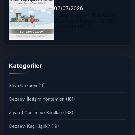
03/07/2026
Adana 2 Nolu T Tipi Kapalı
Ceza İnfaz Kurumu (2026
Güncel Rehber)
Kategoriler
Silivri Cezaevi
(11)
Cezaevi İletişim Yöntemleri
(161)
Ziyaret Günleri ve Kuralları
(163)
Cezaevi Kaç Kişilik?
(19)