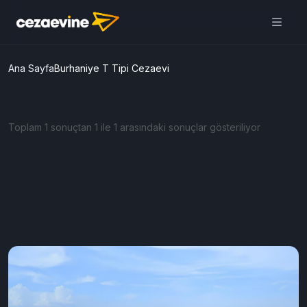
Ana Sayfa
Burhaniye T Tipi Cezaevi
Toplam 1 sonuçtan 1 ile 1 arasındaki sonuçlar gösteriliyor