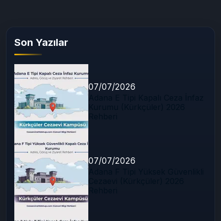
Son Yazılar
07/07/2026
Adana E Tipi Kapalı Ceza İnfaz
Kurumu (Kürkçüler) 2026
Rehberi
07/07/2026
Adana F Tipi Yüksek Güvenlikli
Cezaevi (Kürkçüler) 2026
Rehberi