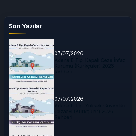
Son Yazılar
07/07/2026
Adana E Tipi Kapalı Ceza İnfaz
Kurumu (Kürkçüler) 2026
Rehberi
07/07/2026
Adana F Tipi Yüksek Güvenlikli
Cezaevi (Kürkçüler) 2026
Rehberi