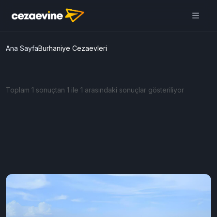
Ana Sayfa
Burhaniye Cezaevleri
Toplam 1 sonuçtan 1 ile 1 arasındaki sonuçlar gösteriliyor