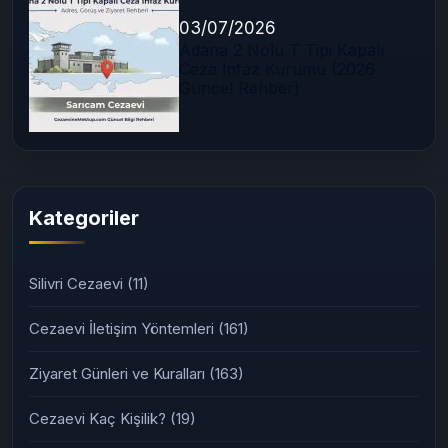
03/07/2026
Adana 2 Nolu T Tipi Kapalı
Ceza İnfaz Kurumu (2026
Güncel Rehber)
Kategoriler
Silivri Cezaevi
(11)
Cezaevi İletişim Yöntemleri
(161)
Ziyaret Günleri ve Kuralları
(163)
Cezaevi Kaç Kişilik?
(19)