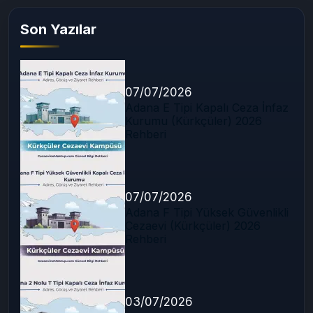
Son Yazılar
07/07/2026
Adana E Tipi Kapalı Ceza İnfaz
Kurumu (Kürkçüler) 2026
Rehberi
07/07/2026
Adana F Tipi Yüksek Güvenlikli
Cezaevi (Kürkçüler) 2026
Rehberi
03/07/2026