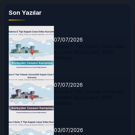
Son Yazılar
07/07/2026
Adana E Tipi Kapalı Ceza İnfaz
Kurumu (Kürkçüler) 2026
Rehberi
07/07/2026
Adana F Tipi Yüksek Güvenlikli
Cezaevi (Kürkçüler) 2026
Rehberi
03/07/2026