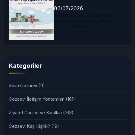
03/07/2026
Adana 2 Nolu T Tipi Kapalı
Ceza İnfaz Kurumu (2026
Güncel Rehber)
Kategoriler
Silivri Cezaevi
(11)
Cezaevi İletişim Yöntemleri
(161)
Ziyaret Günleri ve Kuralları
(163)
Cezaevi Kaç Kişilik?
(19)