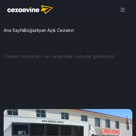
Ana Sayfa
Boğazlıyan Açık Cezaevi
Toplam 1 sonuçtan 1 ile 1 arasındaki sonuçlar gösteriliyor