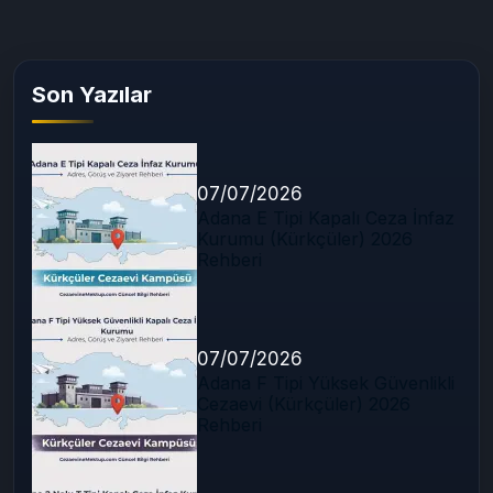
Son Yazılar
07/07/2026
Adana E Tipi Kapalı Ceza İnfaz
Kurumu (Kürkçüler) 2026
Rehberi
07/07/2026
Adana F Tipi Yüksek Güvenlikli
Cezaevi (Kürkçüler) 2026
Rehberi