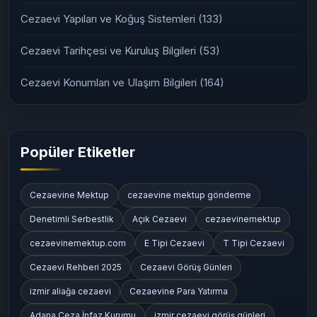
Cezaevi Yapıları ve Koğuş Sistemleri
(133)
Cezaevi Tarihçesi ve Kuruluş Bilgileri
(53)
Cezaevi Konumları ve Ulaşım Bilgileri
(164)
Popüler Etiketler
Cezaevine Mektup
cezaevine mektup gönderme
Denetimli Serbestlik
Açık Cezaevi
cezaevinemektup
cezaevinemektup.com
E Tipi Cezaevi
T Tipi Cezaevi
Cezaevi Rehberi 2025
Cezaevi Görüş Günleri
izmir aliağa cezaevi
Cezaevine Para Yatırma
Adana Ceza İnfaz Kurumu
izmir cezaevi görüş günleri