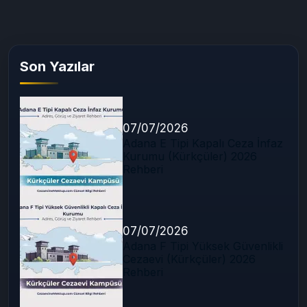
Son Yazılar
07/07/2026
Adana E Tipi Kapalı Ceza İnfaz
Kurumu (Kürkçüler) 2026
Rehberi
07/07/2026
Adana F Tipi Yüksek Güvenlikli
Cezaevi (Kürkçüler) 2026
Rehberi