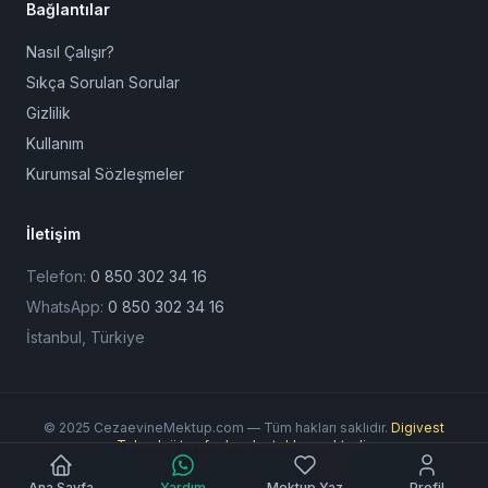
Bağlantılar
Nasıl Çalışır?
Sıkça Sorulan Sorular
Gizlilik
Kullanım
Kurumsal Sözleşmeler
İletişim
Telefon:
0 850 302 34 16
WhatsApp:
0 850 302 34 16
İstanbul, Türkiye
© 2025 CezaevineMektup.com — Tüm hakları saklıdır.
Digivest
Teknoloji tarafından desteklenmektedir.
Ödeme Yöntemleri:
Ana Sayfa
Yardım
Mektup Yaz
Profil