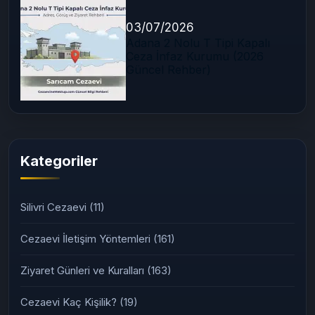
03/07/2026
Adana 2 Nolu T Tipi Kapalı
Ceza İnfaz Kurumu (2026
Güncel Rehber)
Kategoriler
Silivri Cezaevi
(11)
Cezaevi İletişim Yöntemleri
(161)
Ziyaret Günleri ve Kuralları
(163)
Cezaevi Kaç Kişilik?
(19)