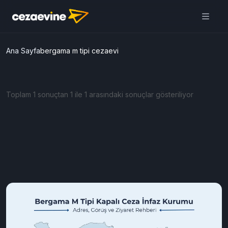
Ana Sayfa
bergama m tipi cezaevi
Toplam 1 sonuçtan 1 ile 1 arasındaki sonuçlar gösteriliyor