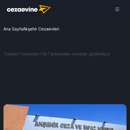
Ana Sayfa
Akşehir Cezaevleri
Toplam 1 sonuçtan 1 ile 1 arasındaki sonuçlar gösteriliyor