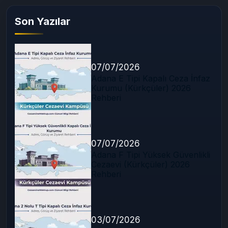
Son Yazılar
07/07/2026
Adana E Tipi Kapalı Ceza İnfaz
Kurumu (Kürkçüler) 2026
Rehberi
07/07/2026
Adana F Tipi Yüksek Güvenlikli
Cezaevi (Kürkçüler) 2026
Rehberi
03/07/2026