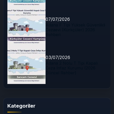
07/07/2026
Adana F Tipi Yüksek Güvenlikli
Cezaevi (Kürkçüler) 2026
Rehberi
03/07/2026
Adana 2 Nolu T Tipi Kapalı
Ceza İnfaz Kurumu (2026
Güncel Rehber)
Kategoriler