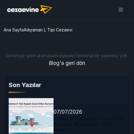
Ana Sayfa
Adıyaman L Tipi Cezaevi
Görünüşe göre aramanızla eşleşen herhangi bir yayınımız yok.
Blog'a geri dön
Son Yazılar
07/07/2026
Adana E Tipi Kapalı Ceza İnfaz
Kurumu (Kürkçüler) 2026
Rehberi