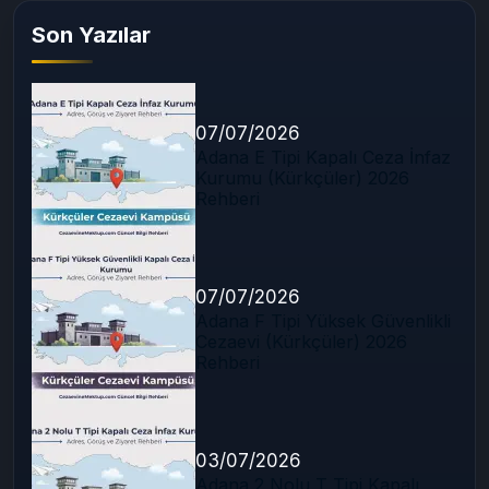
Son Yazılar
07/07/2026
Adana E Tipi Kapalı Ceza İnfaz
Kurumu (Kürkçüler) 2026
Rehberi
07/07/2026
Adana F Tipi Yüksek Güvenlikli
Cezaevi (Kürkçüler) 2026
Rehberi