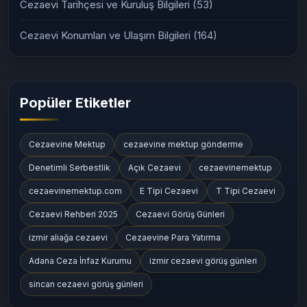
Cezaevi Kaç Kişilik?
(19)
Cezaevi Yapıları ve Koğuş Sistemleri
(133)
Cezaevi Tarihçesi ve Kuruluş Bilgileri
(53)
Cezaevi Konumları ve Ulaşım Bilgileri
(164)
Popüler Etiketler
Cezaevine Mektup
cezaevine mektup gönderme
Denetimli Serbestlik
Açık Cezaevi
cezaevinemektup
cezaevinemektup.com
E Tipi Cezaevi
T Tipi Cezaevi
Cezaevi Rehberi 2025
Cezaevi Görüş Günleri
izmir aliağa cezaevi
Cezaevine Para Yatırma