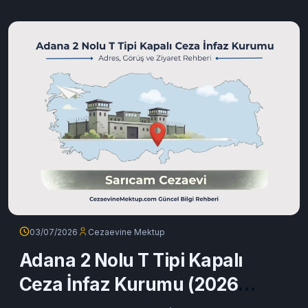
hakkında adres, ulaşım, ziyaret, para yatırma, e-Görüş,
eğitim faaliyetleri ve mektup gönderme süreçlerini bu
güncel rehberde bulabilirsiniz.
Devamını oku
03/07/2026
Cezaevine Mektup