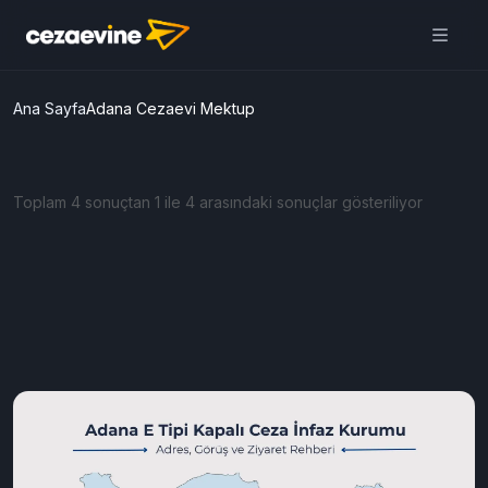
Cezaevine Mektup | Online
Mektup Yazdır ve Cezaevine
Gönder
Aç
Daha iyi deneyim için
uygulamamızı kullanın
ÜCRETSİZ
Ana Sayfa
Adana Cezaevi Mektup
Toplam 4 sonuçtan 1 ile 4 arasındaki sonuçlar gösteriliyor