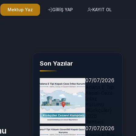
Mektup Yaz
GİRİŞ YAP
KAYIT OL
Son Yazılar
07/07/2026
Adana E Tipi
Kapalı Ceza
İnfaz
Kurumu
(Kürkçüler)
2026
Rehberi
07/07/2026
mu
Adana F Tipi