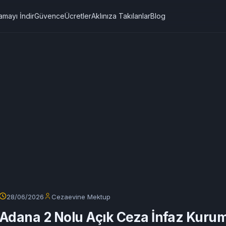
amayı İndir
Güvence
Ücretler
Aklınıza Takılanlar
Blog
28/06/2026
Cezaevine Mektup
Adana 2 Nolu Açık Ceza İnfaz Kuru