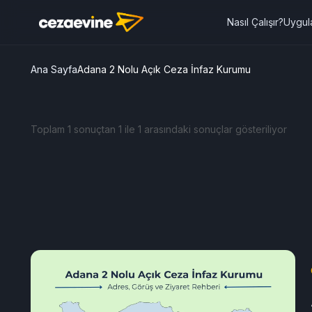
Nasıl Çalışır?
Uygul
Ana Sayfa
Adana 2 Nolu Açık Ceza İnfaz Kurumu
Toplam 1 sonuçtan 1 ile 1 arasındaki sonuçlar gösteriliyor