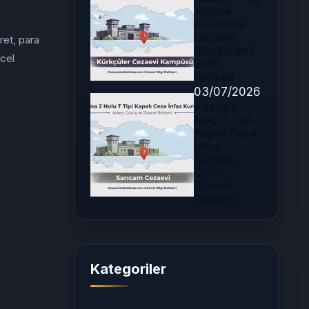
Yüksek
Güvenlikli
Cezaevi
ret, para
(Kürkçüler)
ncel
2026
Rehberi
03/07/2026
Adana 2
Nolu T Tipi
Kapalı Ceza
İnfaz
Kurumu
(2026
Güncel
Rehber)
Kategoriler