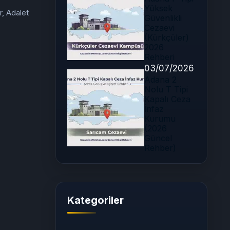
Yüksek
, Adalet
Güvenlikli
Cezaevi
(Kürkçüler)
2026
Rehberi
03/07/2026
Adana 2
Nolu T Tipi
Kapalı Ceza
İnfaz
Kurumu
(2026
Güncel
Rehber)
Kategoriler