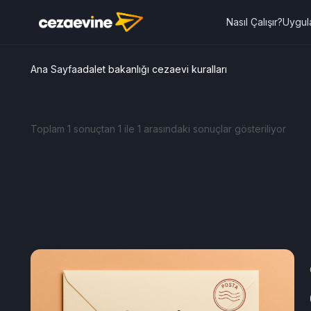
Nasıl Çalışır?
Uygul
Ana Sayfa
adalet bakanlığı cezaevi kuralları
Toplam 1 sonuçtan 1 ile 1 arasındaki sonuçlar gösteriliyor