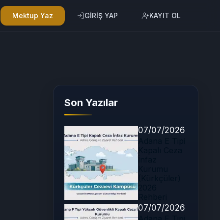
Mektup Yaz
GİRİŞ YAP
KAYIT OL
Son Yazılar
07/07/2026
Adana E Tipi
Kapalı Ceza
İnfaz
Kurumu
(Kürkçüler)
2026
Rehberi
07/07/2026
Adana F Tipi