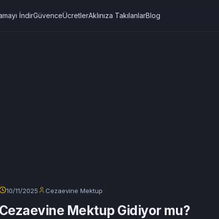
amayı İndir
Güvence
Ücretler
Aklınıza Takılanlar
Blog
10/11/2025
Cezaevine Mektup
Cezaevine Mektup Gidiyor mu?