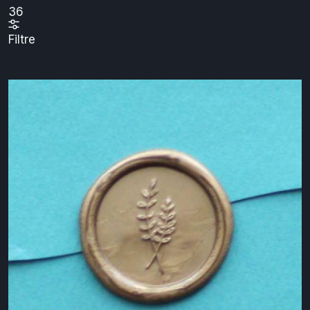
İsim: Z-A
24
12
24
36
Filtre