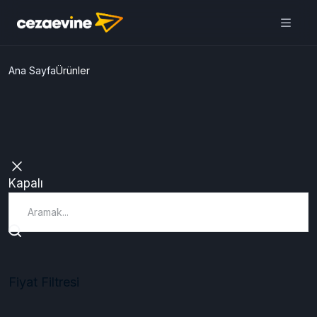
Cezaevine Mektup | Online
Mektup Yazdır ve Cezaevine
Gönder
Aç
Daha iyi deneyim için
uygulamamızı kullanın
ÜCRETSİZ
Ana Sayfa
Ürünler
Kapalı