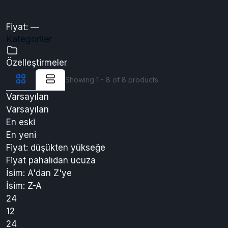
Fiyat Filtresi
Fiyat:
—
Kategoriler
Özelleştirmeler
Showing 1 - 8 of 8 products
Varsayılan
Varsayılan
En eski
En yeni
Fiyat: düşükten yükseğe
Fiyat pahalıdan ucuza
İsim: A'dan Z'ye