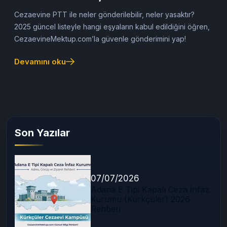
(2025 Rehber)
Cezaevine PTT ile neler gönderilebilir, neler yasaktır?
2025 güncel listeyle hangi eşyaların kabul edildiğini öğren,
CezaevineMektup.com’la güvenle gönderimini yap!
Devamını oku
Son Yazılar
07/07/2026
Adana E Tipi Kapalı Ceza İnfaz
Kurumu (Kürkçüler) 2026
Rehberi