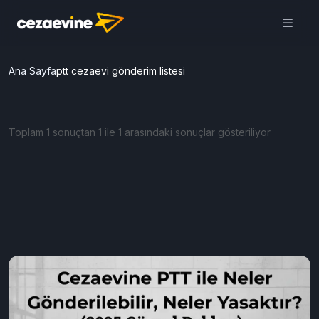
Ana Sayfa
ptt cezaevi gönderim listesi
Toplam 1 sonuçtan 1 ile 1 arasındaki sonuçlar gösteriliyor