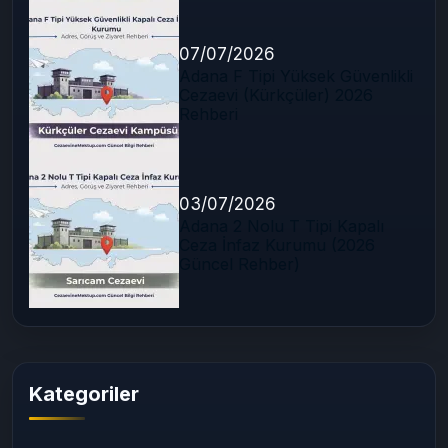
07/07/2026
Adana F Tipi Yüksek Güvenlikli
Cezaevi (Kürkçüler) 2026
Rehberi
03/07/2026
Adana 2 Nolu T Tipi Kapalı
Ceza İnfaz Kurumu (2026
Güncel Rehber)
Kategoriler